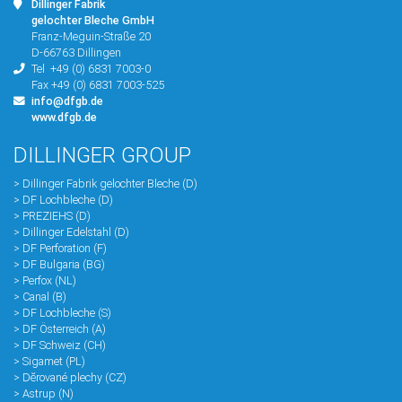
Dillinger Fabrik
gelochter Bleche GmbH
Franz-Meguin-Straße 20
D-66763 Dillingen
Tel
+49 (0) 6831 7003-0
Fax +49 (0) 6831 7003-525
info@dfgb.de
www.dfgb.de
DILLINGER GROUP
> Dillinger Fabrik gelochter Bleche (D)
> DF Lochbleche (D)
> PREZIEHS (D)
> Dillinger Edelstahl (D)
> DF Perforation (F)
> DF Bulgaria (BG)
> Perfox (NL)
> Canal (B)
> DF Lochbleche (S)
> DF Österreich (A)
> DF Schweiz (CH)
> Sigamet (PL)
> Dĕrované plechy (CZ)
> Astrup (N)