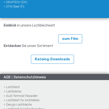
> SEMITECH (DK)
> STW Steel (Fi)
Einblick
in unsere Lochblechwelt
zum Film
Entdecken
Sie unser Sortiment
Katalog-Downloads
AGB
Datenschutzhinweis
> Lochblech
> Lochbleche
> Audi Terminal Fassaden
> Lochblech für Architekten
> Design-Lochbleche
> Lochblech für Maschinenbau