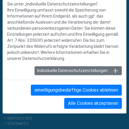
D-66763 Dillingen
Sie unter „Individuelle Datenschutzeinstellungen“.
Tel
+49 (0) 6831 7003-0
Ihre Einwilligung umfasst sowohl die Speicherung von
Fax +49 (0) 6831 7003-525
Informationen auf Ihrem Endgerät, als auch ggf. das
info@dfgb.de
anschließende Auslesen und die Verarbeitung der damit
www.dfgb.de
verbundenen personenbezogenen Daten. Sie können diese
Einstellungen jederzeit aufrufen und Ihre Einwilligung gemäß
DILLINGER GROUP
Art. 7 Abs. 3 DSGVO jederzeit widerrufen. Die bis zum
> Dillinger Fabrik gelochter Bleche (D)
Zeitpunkt des Widerrufs erfolgte Verarbeitung bleibt hiervon
> DF Lochbleche (D)
jedoch unberührt. Weitere Informationen erhalten Sie in
> PREZIEHS (D)
unserer Datenschutzerklärung.
> Dillinger Edelstahl (D)
> DF Perforation (F)
Individuelle Datenschutzeinstellungen
> DF Bulgaria (BG)
> Perfox (NL)
> Canal (B)
> DF Lochbleche (S)
einwilligungsbedürftige Cookies ablehnen
> DF Österreich (A)
> DF Schweiz (CH)
Alle Cookies akzeptieren
> Sigamet (PL)
> Dĕrované plechy (CZ)
> Astrup (N)
> SEMITECH (DK)
> STW Steel (Fi)