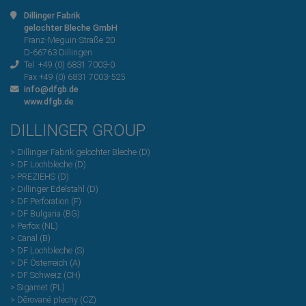
Dillinger Fabrik
gelochter Bleche GmbH
Franz-Meguin-Straße 20
D-66763 Dillingen
Tel
+49 (0) 6831 7003-0
Fax +49 (0) 6831 7003-525
info@dfgb.de
www.dfgb.de
DILLINGER GROUP
> Dillinger Fabrik gelochter Bleche (D)
> DF Lochbleche (D)
> PREZIEHS (D)
> Dillinger Edelstahl (D)
> DF Perforation (F)
> DF Bulgaria (BG)
> Perfox (NL)
> Canal (B)
> DF Lochbleche (S)
> DF Österreich (A)
> DF Schweiz (CH)
> Sigamet (PL)
> Dĕrované plechy (CZ)