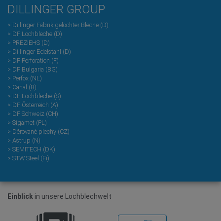
DILLINGER GROUP
> Dillinger Fabrik gelochter Bleche (D)
> DF Lochbleche (D)
> PREZIEHS (D)
> Dillinger Edelstahl (D)
> DF Perforation (F)
> DF Bulgaria (BG)
> Perfox (NL)
> Canal (B)
> DF Lochbleche (S)
> DF Österreich (A)
> DF Schweiz (CH)
> Sigamet (PL)
> Dĕrované plechy (CZ)
> Astrup (N)
> SEMITECH (DK)
> STW Steel (Fi)
Einblick
in unsere Lochblechwelt