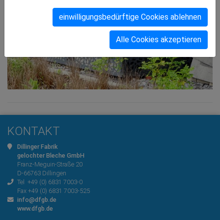
einwilligungsbedürftige Cookies ablehnen
Alle Cookies akzeptieren
KONTAKT
Dillinger Fabrik
gelochter Bleche GmbH
Franz-Meguin-Straße 20
D-66763 Dillingen
Tel
+49 (0) 6831 7003-0
Fax +49 (0) 6831 7003-525
info@dfgb.de
www.dfgb.de