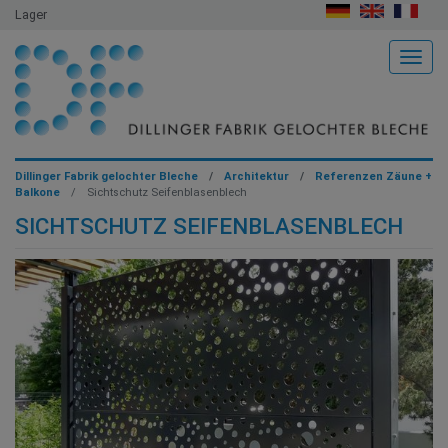
Lager
Togg
Dillinger Fabrik gelochter Bleche
Architektur
Referenzen Zäune +
Balkone
Sichtschutz Seifenblasenblech
SICHTSCHUTZ SEIFENBLASENBLECH